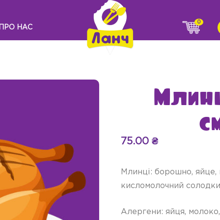
0
ПРО НАС
Млинц
с
75.00
₴
Млинці: борошно, яйце, м
кисломолочний солодкий
Алергени: яйця, молоко