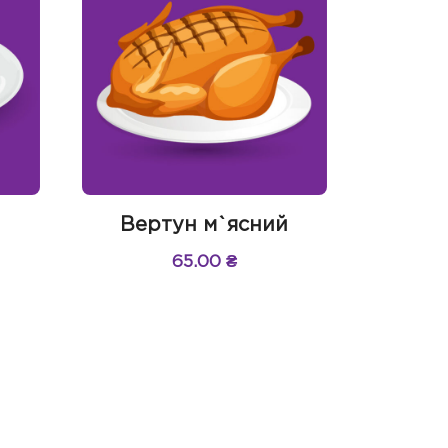
Вертун м`ясний
65.00
₴