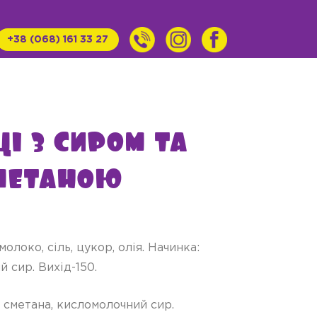
+38 (068) 161 33 27
і з сиром та
метаною
олоко, сіль, цукор, олія. Начинка:
 сир. Вихід-150.
, сметана, кисломолочний сир.