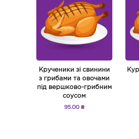
Крученики зі свинини
Кур
з грибами та овочами
під вершково-грибним
соусом
95.00
₴