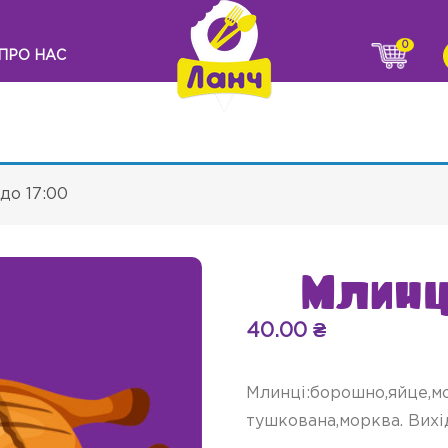
0
ПРО НАС
до 17:00
Млинц
40.00
₴
Млинці:борошно,яйце,мо
тушкована,морква. Вихід