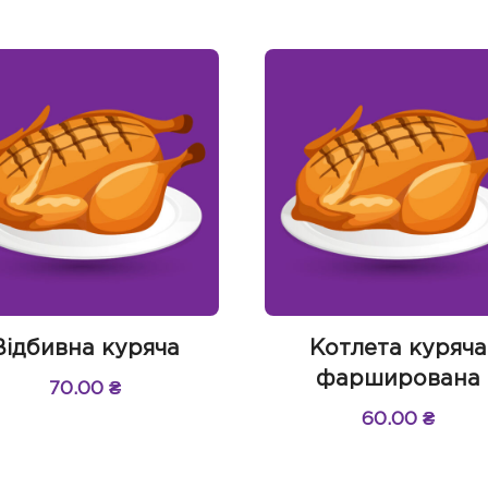
Відбивна куряча
Котлета куряча
фарширована
70.00
₴
60.00
₴