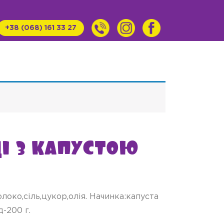
+38 (068) 161 33 27
і з капустою
локо,сіль,цукор,олія. Начинка:капуста
-200 г.