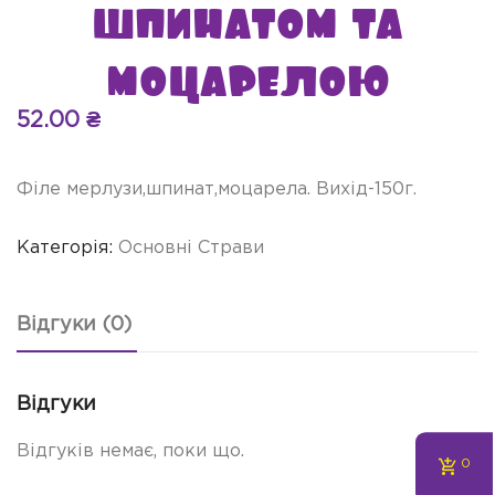
шпинатом та
моцарелою
52.00
₴
Філе мерлузи,шпинат,моцарела. Вихід-150г.
Категорія:
Основні Страви
Відгуки (0)
Відгуки
Відгуків немає, поки що.
0