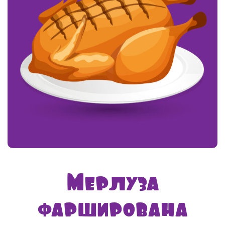
Мерлуза
фарширована