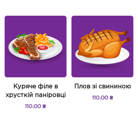
Куряче філе в
Плов зі свининою
хрусткій паніровці
110.00
₴
110.00
₴