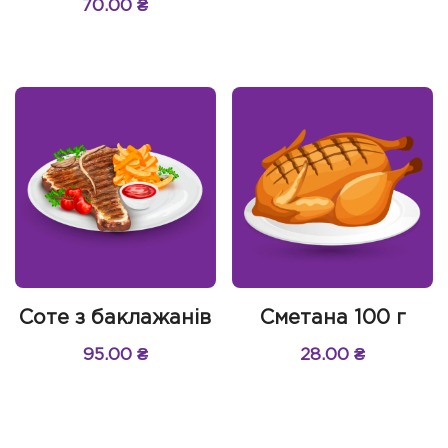
70.00
₴
Соте з баклажанів
Сметана 100 г
95.00
₴
28.00
₴