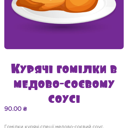
Курячі гомілки в
медово-соєвому
соусі
90.00
₴
Гомілки курячі,спеції,медово-соєвий соус.