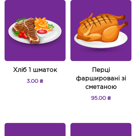
Хліб 1 шматок
Перці
фаршировані зі
3.00
₴
сметаною
95.00
₴