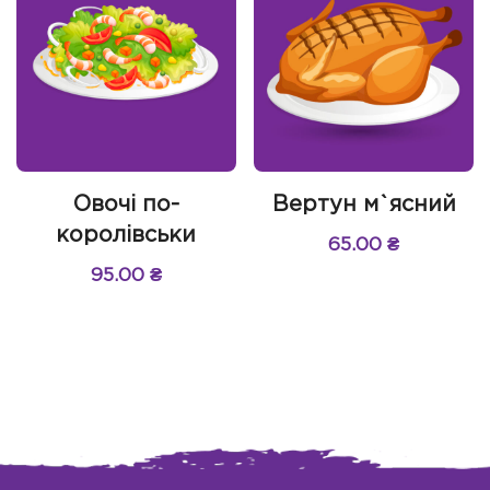
Овочі по-
Вертун м`ясний
королівськи
65.00
₴
95.00
₴