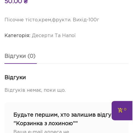
50.00
₴
Пісочне тісто,крем,фрукти. Вихід-100г
Категорія:
Десерти Та Напої
Відгуки (0)
Відгуки
Відгуків немає, поки що.
0
Будьте першим, хто залишив відгук
“Корзинка з лохиною”“
Ваша e-mail адреса не