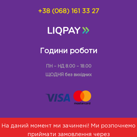
+38 (068) 161 33 27
Години роботи
ПН – НД 8.00 – 18.00
ЩОДНЯ без вихідних
На даний момент ми зачинені! Ми розпочнемо
приймати замовлення через
Меню
Про Нас
Договір оферти