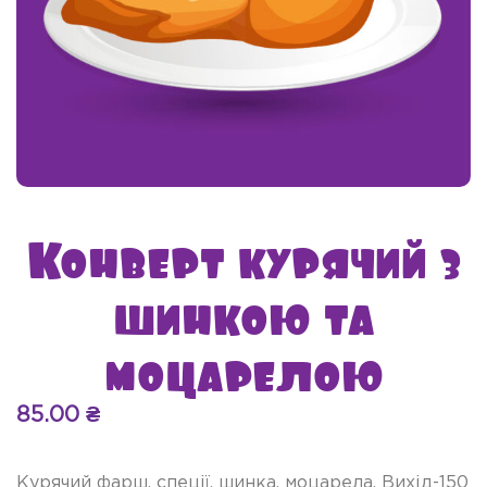
Конверт курячий з
шинкою та
моцарелою
85.00
₴
Курячий фарш, спеції, шинка, моцарела. Вихід-150