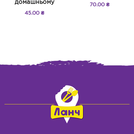
домашньому
70.00
₴
45.00
₴