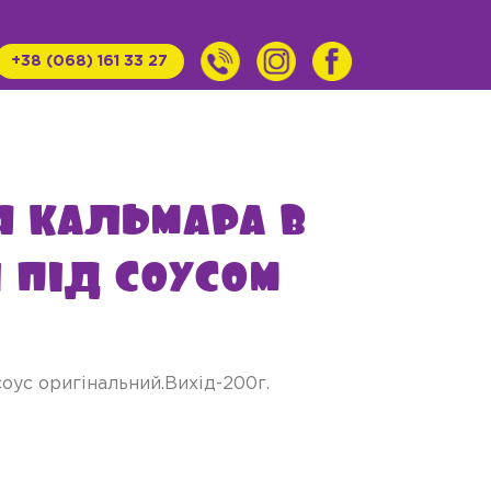
+38 (068) 161 33 27
я кальмара в
 під соусом
оус оригінальний.Вихід-200г.