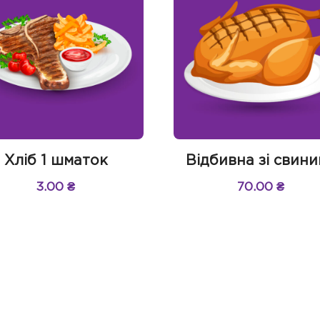
Хліб 1 шматок
Відбивна зі свин
3.00
₴
70.00
₴