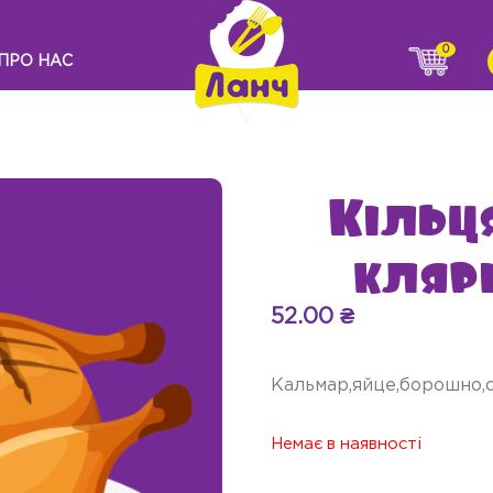
0
ПРО НАС
Кільц
клярі
52.00
₴
Кальмар,яйце,борошно,с
Немає в наявності