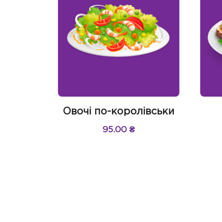
Овочі по-королівськи
95.00
₴