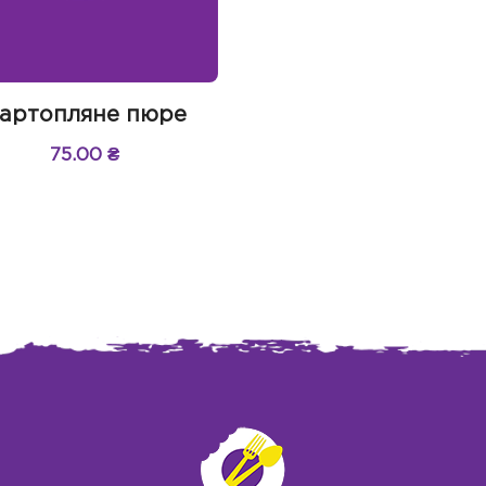
артопляне пюре
75.00
₴