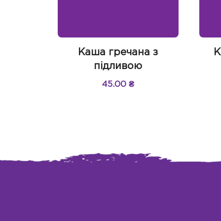
Каша гречана з
К
підливою
45.00
₴