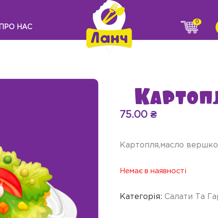
0
ПРО НАС
Картоп
75.00
₴
Картопля,масло вершков
Немає в наявності
Категорія:
Салати Та Га