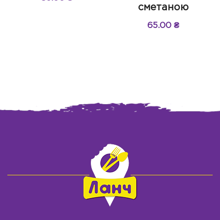
сметаною
65.00
₴