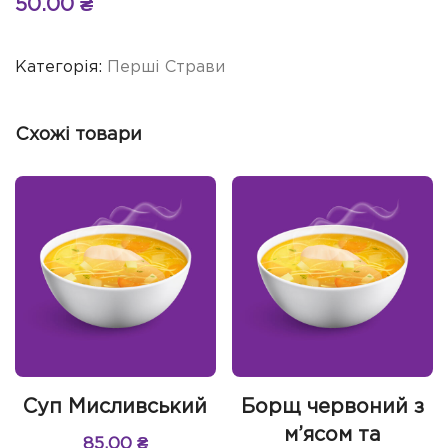
50.00
₴
Категорія:
Перші Страви
Схожі товари
Суп Мисливський
Борщ червоний з
м’ясом та
85.00
₴