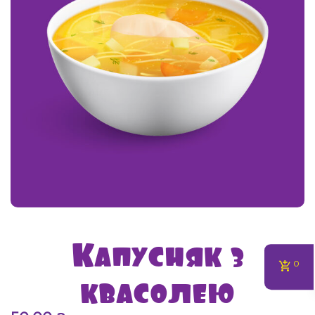
Капусняк з
квасолею
0