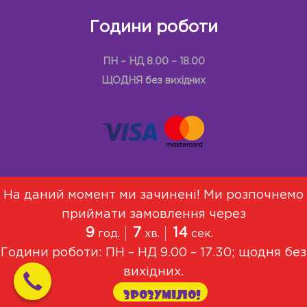
Години роботи
ПН – НД 8.00 – 18.00
ЩОДНЯ без вихідних
На даний момент ми зачинені! Ми розпочнемо
приймати замовлення через
Меню
Про Нас
Договір оферти
9
7
14
год.
хв.
сек.
Політика конфіденційності
Години роботи: ПН – НД 9.00 – 17.30; щодня без
© 2021, Всі права захищені
вихідних.
ЗРОЗУМІЛО!