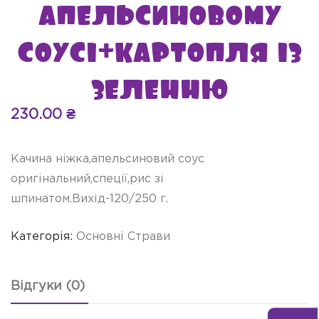
апельсиновому
соусі+картопля із
зеленню
230.00
₴
Качина ніжка,апельсиновий соус
оригінальний,спеції,рис зі
шпинатом.Вихід-120/250 г.
Категорія:
Основні Страви
Відгуки (0)