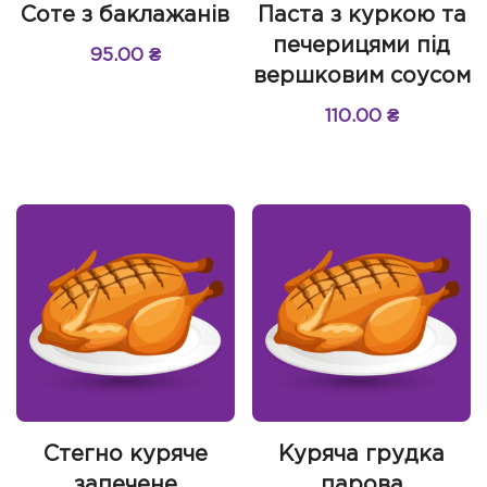
Соте з баклажанів
Паста з куркою та
печерицями під
95.00
₴
вершковим соусом
110.00
₴
Стегно куряче
Куряча грудка
запечене
парова