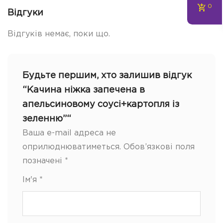
0
Відгуки
Відгуків немає, поки що.
Будьте першим, хто залишив відгук
“Качина ніжка запечена в
апельсиновому соусі+картопля із
зеленню”“
Ваша e-mail адреса не
оприлюднюватиметься.
Обов’язкові поля
позначені
*
Ім'я
*