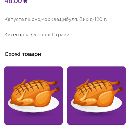
48.00
₴
Капуста,пшоно,морква,цибуля. Вихід-120 г.
Категорія:
Основні Страви
Схожі товари