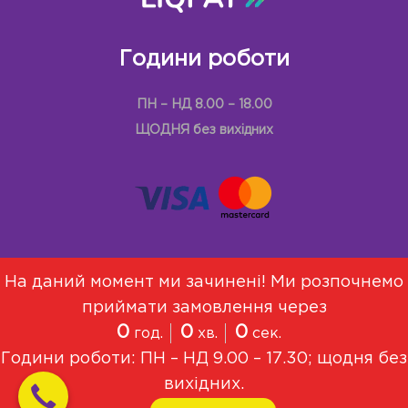
Години роботи
ПН – НД 8.00 – 18.00
ЩОДНЯ без вихідних
На даний момент ми зачинені! Ми розпочнемо
приймати замовлення через
Меню
Про Нас
Договір оферти
0
0
0
год.
хв.
сек.
Політика конфіденційності
Години роботи: ПН – НД 9.00 – 17.30; щодня без
© 2021, Всі права захищені
вихідних.