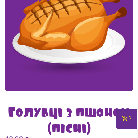
Голубці з пшоном
(пісні)
0