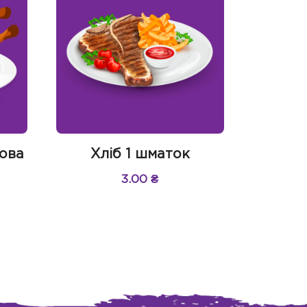
ова
Хліб 1 шматок
3.00
₴