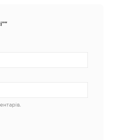
і”“
ентарів.