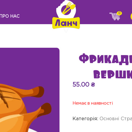
0
ПРО НАС
Фрикаде
вершк
55.00
₴
Немає в наявності
Категорія:
Основні Стр