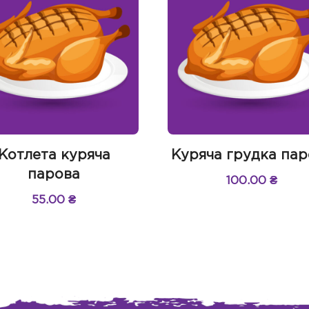
Котлета куряча
Куряча грудка пар
парова
100.00
₴
55.00
₴