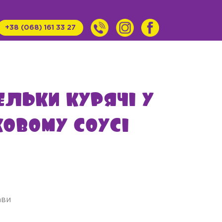
+38 (068) 161 33 27
льки курячі у
овому соусі
ави