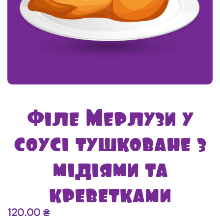
Філе Мерлузи у
соусі тушковане з
мідіями та
креветками
120.00
₴