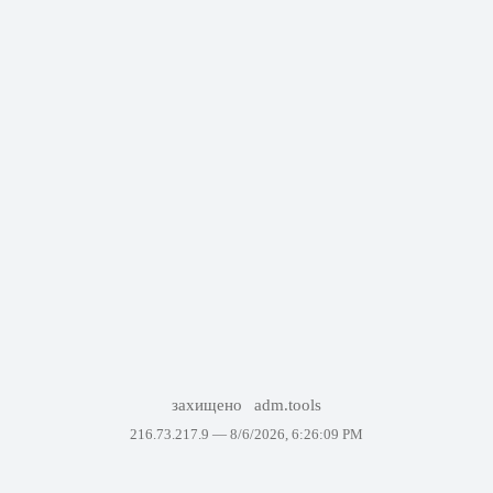
захищено
adm.tools
216.73.217.9 —
8/6/2026, 6:26:09 PM