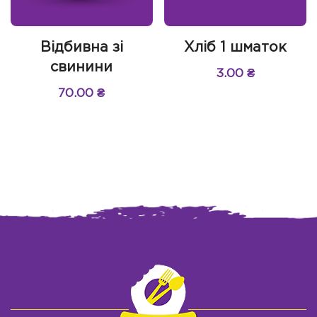
Відбивна зі
Хліб 1 шматок
свинини
3.00
₴
70.00
₴