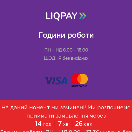
Години роботи
ПН – НД 8.00 – 18.00
ЩОДНЯ без вихідних
На даний момент ми зачинені! Ми розпочнемо
приймати замовлення через
Меню
Про Нас
Договір оферти
14
7
25
год.
хв.
сек.
Політика конфіденційності