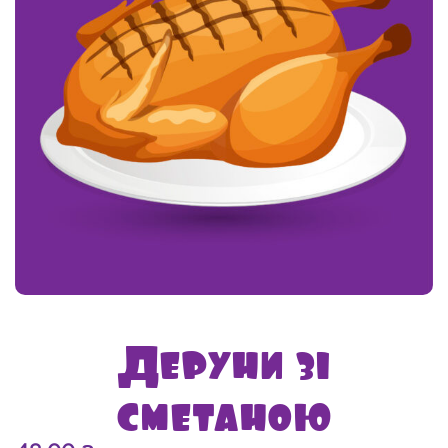
Деруни зі
сметаною