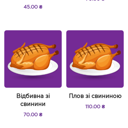
45.00
₴
Відбивна зі
Плов зі свининою
свинини
110.00
₴
70.00
₴