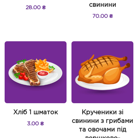
свинини
28.00
₴
70.00
₴
Хліб 1 шматок
Крученики зі
свинини з грибами
3.00
₴
та овочами під