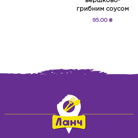
вершково-
грибним соусом
95.00
₴