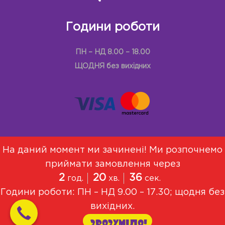
Години роботи
ПН – НД 8.00 – 18.00
ЩОДНЯ без вихідних
На даний момент ми зачинені! Ми розпочнемо
приймати замовлення через
Меню
Про Нас
Договір оферти
2
20
36
год.
хв.
сек.
Політика конфіденційності
Години роботи: ПН – НД 9.00 – 17.30; щодня без
© 2021, Всі права захищені
вихідних.
ЗРОЗУМІЛО!