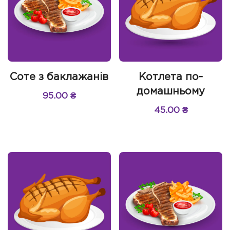
Соте з баклажанів
Котлета по-
домашньому
95.00
₴
45.00
₴