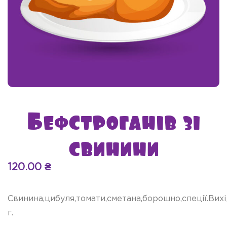
Бефстроганів зі
свинини
120.00
₴
Свинина,цибуля,томати,сметана,борошно,спеції.Вихі
г.